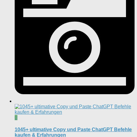
0
1045+ ultimative Copy und Paste ChatGPT Befehle
kaufen & Erfahrungen