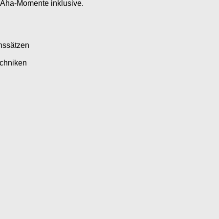
 Aha-Momente inklusive.
nssätzen
echniken